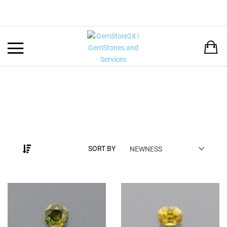
Back
LANGUAGE:
DEUTSCH
ENGLISH
SORT BY
NEWNESS