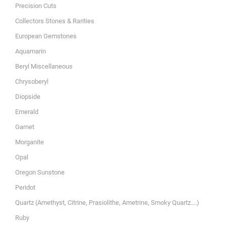
Precision Cuts
Collectors Stones & Rarities
European Gemstones
Aquamarin
Beryl Miscellaneous
Chrysoberyl
Diopside
Emerald
Garnet
Morganite
Opal
Oregon Sunstone
Peridot
Quartz (Amethyst, Citrine, Prasiolithe, Ametrine, Smoky Quartz....)
Ruby