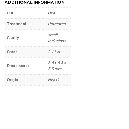
ADDITIONAL INFORMATION
Cut
Oval
Treatment
Untreated
small
Clarity
Inclusions
Carat
2.11 ct
8.6 x 6.8 x
Dimensions
5.5 mm
Origin
Nigeria