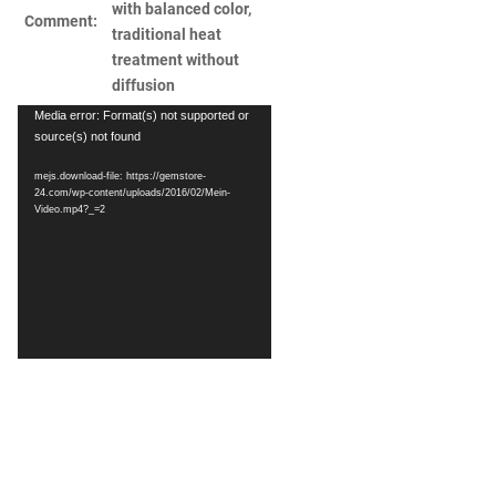
with
balanced
color
,
Comment:
traditional
heat
treatment
without
diffusion
Video
Media error: Format(s) not supported or
source(s) not found
Player
mejs.download-file: https://gemstore-
24.com/wp-content/uploads/2016/02/Mein-
Video.mp4?_=2