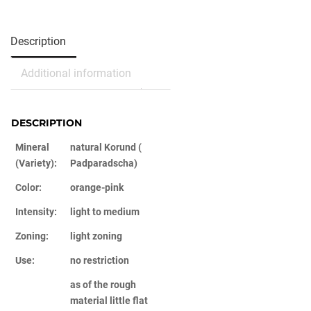
Description
Additional information
DESCRIPTION
Mineral
natural Korund (
(Variety):
Padparadscha)
Color:
orange-pink
Intensity:
light to medium
Zoning:
light zoning
Use:
no restriction
as of the rough
material
little flat