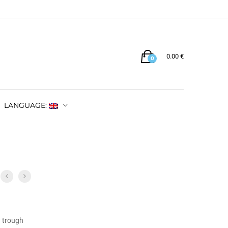
0.00
€
0
LANGUAGE:
w trough