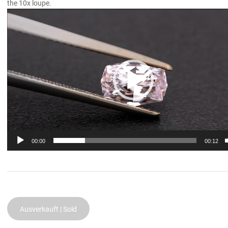
the 10x loupe.
Video
Player
00:00
00:12
Ausverkauft | Sold