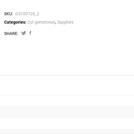
SKU:
GS100728_2
Categories:
Cut gemstones
,
Sapphire
SHARE: