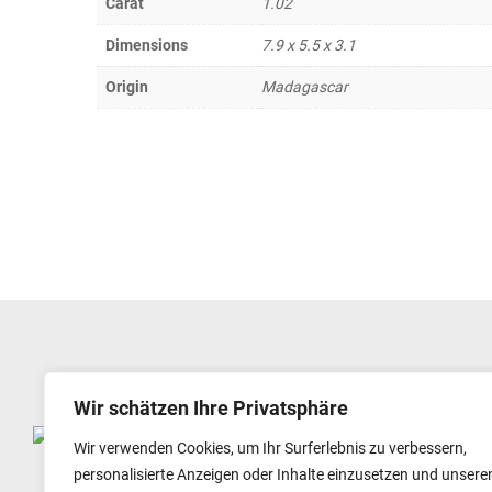
Carat
1.02
Dimensions
7.9 x 5.5 x 3.1
Origin
Madagascar
Wir schätzen Ihre Privatsphäre
GEMSTORE24 G & R HANDELS GMBH
Wir verwenden Cookies, um Ihr Surferlebnis zu verbessern,
GEWERBESTR. 52
personalisierte Anzeigen oder Inhalte einzusetzen und unsere
82211 HERRSCHING