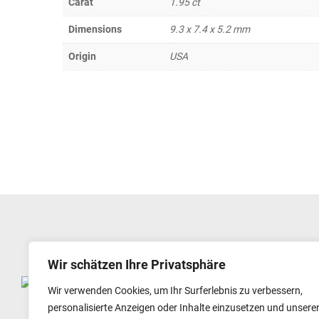
Carat
1.95 ct
Dimensions
9.3 x 7.4 x 5.2 mm
Origin
USA
Wir schätzen Ihre Privatsphäre
GEMSTORE24 G & R HANDELS GMBH
Wir verwenden Cookies, um Ihr Surferlebnis zu verbessern,
GEWERBESTR. 52
personalisierte Anzeigen oder Inhalte einzusetzen und unsere
82211 HERRSCHING