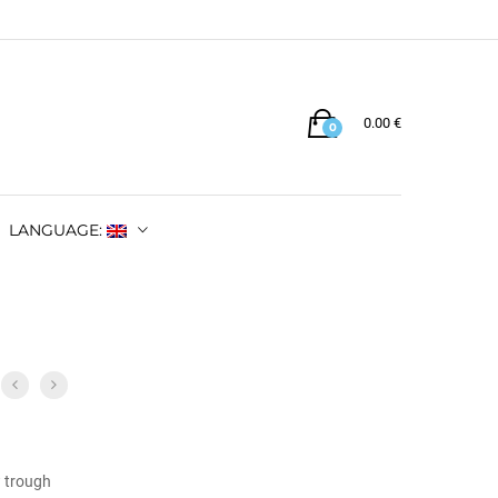
0.00
€
0
LANGUAGE:
w trough