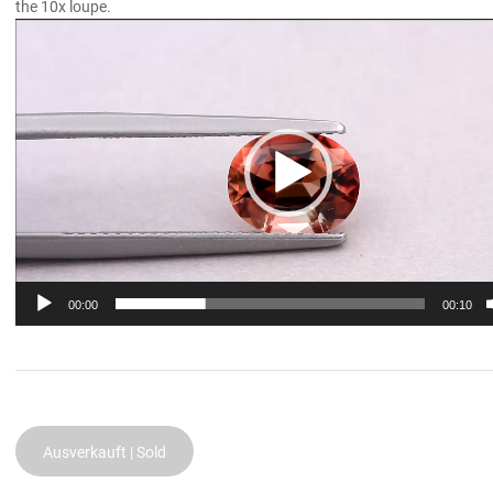
the 10x loupe.
Video
Player
00:00
00:10
Ausverkauft | Sold