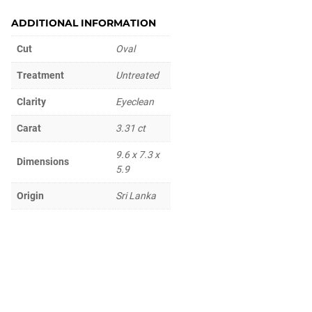
ADDITIONAL INFORMATION
Cut
Oval
Treatment
Untreated
Clarity
Eyeclean
Carat
3.31 ct
9.6 x 7.3 x
Dimensions
5.9
Origin
Sri Lanka