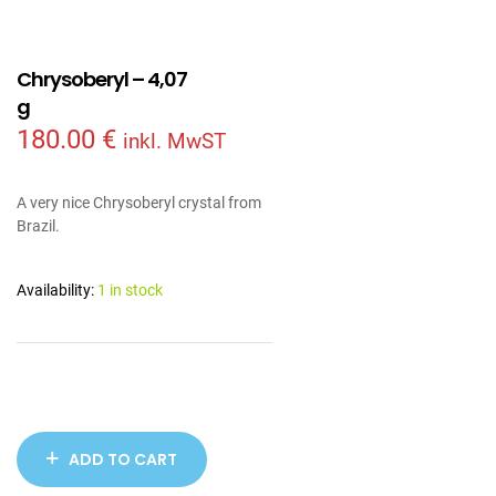
Chrysoberyl – 4,07
g
180.00
€
inkl. MwST
A very nice Chrysoberyl crystal from
Brazil.
Availability:
1 in stock
ADD TO CART