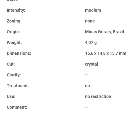
Intensity:
medium
Zoning:
none
Origin:
Minas Gerais, Brazil
Weight:
4,07 g
Dimensions:
16,6 x 14,8 x 15,7 mm
Cut:
crystal
Clarity:
–
Treatment:
no
Use:
no restriction
Comment:
–