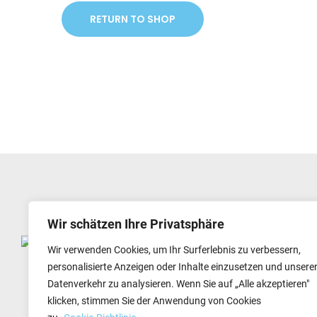
RETURN TO SHOP
Wir schätzen Ihre Privatsphäre
GEMSTORE24 G & R HANDELS GMBH
Wir verwenden Cookies, um Ihr Surferlebnis zu verbessern,
GEWERBESTR. 52
personalisierte Anzeigen oder Inhalte einzusetzen und unsere
82211 HERRSCHING
Datenverkehr zu analysieren. Wenn Sie auf „Alle akzeptieren"
klicken, stimmen Sie der Anwendung von Cookies
NIKOLAS PREISINGER