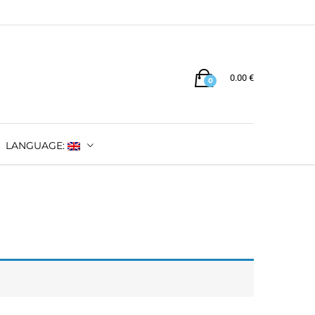
0.00
€
0
LANGUAGE: